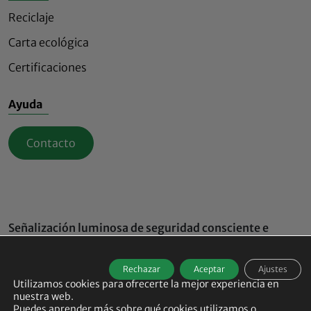
Reciclaje
Carta ecológica
Certificaciones
Ayuda
Contacto
Señalización luminosa de seguridad consciente e
innovadora
© 2026
ECO-INNOV All rights reserved -
Rechazar
Aceptar
Ajustes
Agence de communication B17
-
Aviso legal
-
Utilizamos cookies para ofrecerte la mejor experiencia en
Política de protección de datos
-
Política de cookies
-
nuestra web.
Gestionar mis cookies
Puedes aprender más sobre qué cookies utilizamos o