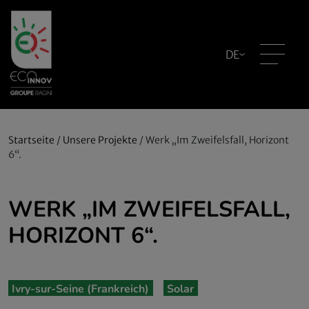
DE
Startseite
/
Unsere Projekte
/
Werk „Im Zweifelsfall, Horizont
6“.
WERK „IM ZWEIFELSFALL,
HORIZONT 6“.
Ivry-sur-Seine (Frankreich)
Solar