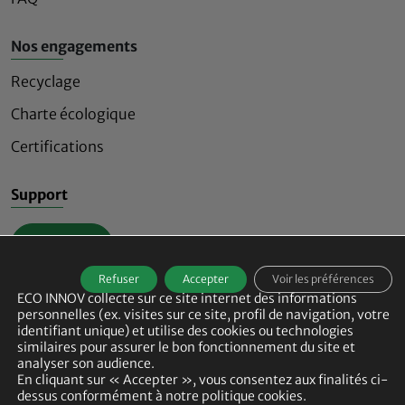
Nos engagements
Recyclage
Charte écologique
Certifications
Support
Contact
Refuser
Accepter
Voir les préférences
ECO INNOV collecte sur ce site internet des informations
personnelles (ex. visites sur ce site, profil de navigation, votre
identifiant unique) et utilise des cookies ou technologies
similaires pour assurer le bon fonctionnement du site et
Signalisation lumineuse de sécurité raisonnée et
analyser son audience.
innovante
En cliquant sur « Accepter », vous consentez aux finalités ci-
dessus conformément à notre politique cookies.
© 2026
ECO-INNOV Tous droits réservés -