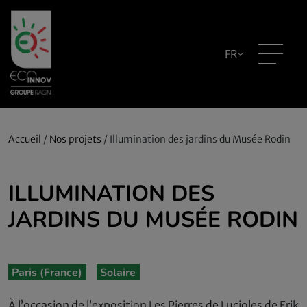
FR
Accueil
/
Nos projets
/
Illumination des jardins du Musée Rodin
ILLUMINATION DES
JARDINS DU MUSÉE RODIN
Paris (France)
Solaire
À l’occasion de l’exposition Les Pierres de Lucioles de Erik