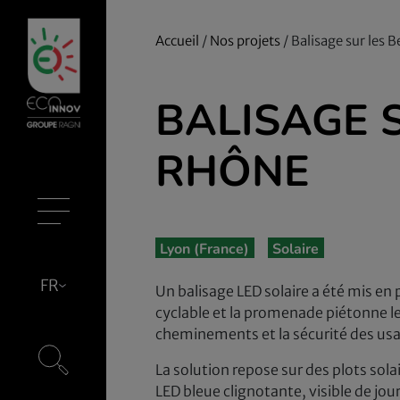
Accueil
/
Nos projets
/
Balisage sur les 
BALISAGE 
RHÔNE
Lyon (France)
Solaire
FR
Un balisage LED solaire a été mis en p
cyclable et la promenade piétonne le 
cheminements et la sécurité des usa
La solution repose sur des plots sol
LED bleue clignotante, visible de j