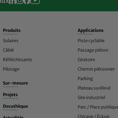
aux
Produits
Applications
Solaires
Piste cyclable
Câblé
Passage piéton
Réfléchissants
Giratoire
Pilotage
Chemin piétonnier
Parking
Sur-mesure
Plateau surélevé
Projets
Site industriel
Docuthèque
Parc / Place publiqu
Chicane / Écluse
Actualités