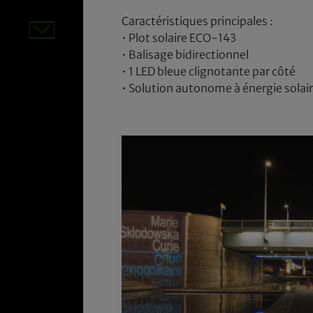
Caractéristiques principales :
• Plot solaire ECO-143
• Balisage bidirectionnel
• 1 LED bleue clignotante par côté
• Solution autonome à énergie solai