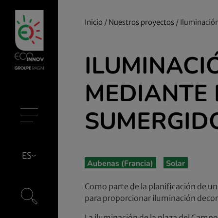
Inicio
/
Nuestros proyectos
/
Iluminació
ILUMINACI
MEDIANTE 
SUMERGID
ES
Aubenas (Francia)
Solar
Como parte de la planificación de u
para proporcionar iluminación decor
La iluminación de la plaza del Campo