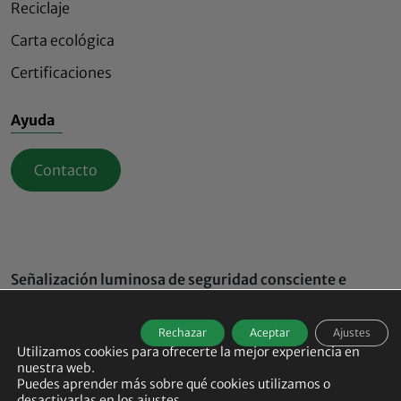
Reciclaje
Carta ecológica
Certificaciones
Ayuda
Contacto
Señalización luminosa de seguridad consciente e
innovadora
© 2026
ECO-INNOV All rights reserved -
Rechazar
Aceptar
Ajustes
Agence de communication B17
-
Aviso legal
-
Utilizamos cookies para ofrecerte la mejor experiencia en
Política de protección de datos
-
Política de cookies
-
nuestra web.
Gestionar mis cookies
Puedes aprender más sobre qué cookies utilizamos o
desactivarlas en los
ajustes
.