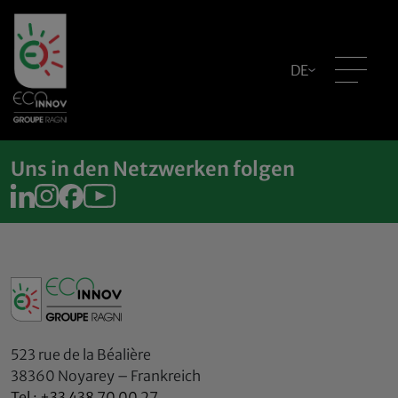
DE
Uns in den Netzwerken folgen
523 rue de la Béalière
38360 Noyarey – Frankreich
Tel : +33 438 70 00 27